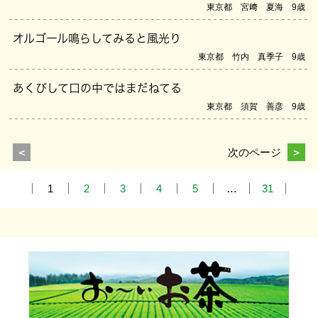
東京都 宮﨑 夏海 9歳
オルゴール鳴らしてみると風光り
東京都 竹内 真季子 9歳
あくびして口の中ではまだねてる
東京都 須賀 善彦 9歳
＜
次のページ
＞
1
2
3
4
5
…
31