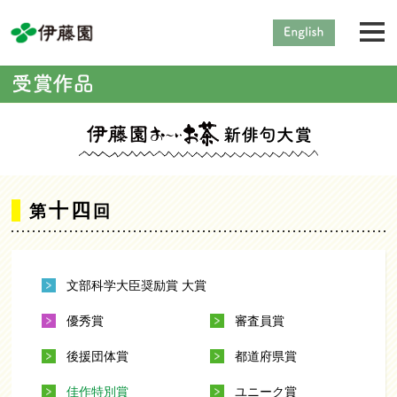
十四
第
回
文部科学大臣奨励賞 大賞
優秀賞
審査員賞
後援団体賞
都道府県賞
佳作特別賞
ユニーク賞