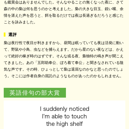
も鑑賞会はありませんでした。そんなやることの無くなった夜に、さて
森の中の梟は何を思うのかと考えました。梟の大きな目玉、鋭い嘴、余
情を湛えた声を思うと、餌を取るだけでは夜は長過ぎるだろうと感じた
ことを詠みました。
梟は夜行性で夜目が利きますから、昼間は眠っていても夜は活発に動い
て、野鼠や小鳥、虫などを捕らえます。だから星のない夜などは、かえ
って絶好の稼ぎ時のはずです。そんな或る夜、梟独特の鳴き声が聞こえ
てきました。あの「五郎助奉公、ぼろ着て奉公」と聞きなされている陰
気な声です。その時、ひょっとして梟は退屈なのかなと思ったのでしょ
う。そこには作者自身の屈託のようなものがあったのかもしれません。
英語俳句の部大賞
I suddenly noticed
I'm able to touch
the high shelf