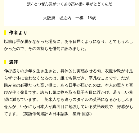
訳/ とつぜん気がつくあの高い棚に手がとどくんだ
大阪府 堀之内 一棋 15歳
以前は手が届かなかった場所に、ある日届くようになり、とてもうれし
かったので、その気持ちを俳句に詠みました。
伸び盛りの少年を生き生きと、具体的に実感させる句。衣服や靴が寸足
らずで体に合わなくなるのは、誰でも気づき、平凡なことです。だが、
踏み台の必要だった高い棚に、ある日手が届いたのは、本人の驚きと喜
びが伴う発見です。誇らし気に物を取る様子も目に浮かび、若々しい希
望に満ちています。 英米人なら違うスタイルの英語になるかもしれま
せんが、いかにも日本人が真面目に勉強している英語表現で、好感がも
てます。（英語俳句選評＆日本語訳 星野 恒彦）