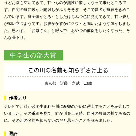
うどお腹も空いてきて、甘いものが無性に欲しくなって来たところで
す。自宅の庭に暖かい陽射しがふりそそぎ、そこで愛犬が昼寝をきめこ
んでいます。庭全体がとろ～としたはちみつ色に見えてきて、甘い香り
が匂い立つようです。お腹がかすかにクウ～と鳴いたような気がしまし
た。思わず、「お母さん」と呼んで、おやつの催促をしたくなった、そ
んな昼下り。
中学生の部大賞
この川の名前も知らずさけ上る
東京都 近藤 之武 13歳
テレビで、鮭が必ず生まれた川に産卵のために遡上することを紹介して
いました。その番組を見て、鮭が川を上る時、自分の故郷の川であるの
に、その川の名前を知らないのだと思ったことを詠みました。