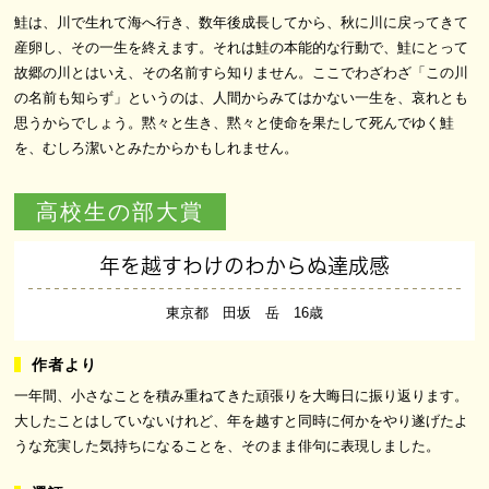
鮭は、川で生れて海へ行き、数年後成長してから、秋に川に戻ってきて
産卵し、その一生を終えます。それは鮭の本能的な行動で、鮭にとって
故郷の川とはいえ、その名前すら知りません。ここでわざわざ「この川
の名前も知らず」というのは、人間からみてはかない一生を、哀れとも
思うからでしょう。黙々と生き、黙々と使命を果たして死んでゆく鮭
を、むしろ潔いとみたからかもしれません。
高校生の部大賞
年を越すわけのわからぬ達成感
東京都 田坂 岳 16歳
一年間、小さなことを積み重ねてきた頑張りを大晦日に振り返ります。
大したことはしていないけれど、年を越すと同時に何かをやり遂げたよ
うな充実した気持ちになることを、そのまま俳句に表現しました。