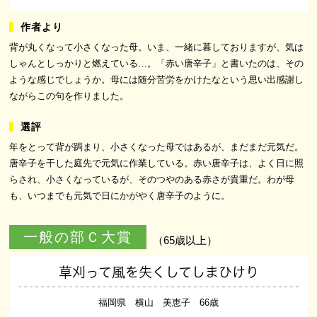
背が丸くなって小さくなった母。いま、一緒に暮しておりますが、気は
しゃんとしっかりと燃えている…。「赤い唐辛子」と書いたのは、その
ような感じでしょうか。母には随分苦労をかけたなという思い出感謝し
ながらこの句を作りました。
年をとって背が跼まり、小さくなった母ではあるが、まだまだ元気だ。
唐辛子を干した庭先で元気に作業している。赤い唐辛子は、よく日に照
らされ、小さくなっているが、そのつやのある赤さが貴重だ。わが母
も、いつまでも元気で日にかがやく唐辛子のように。
一般の部Ｃ大賞
（65歳以上）
草刈って風を失くしてしまひけり
福岡県 横山 美恵子 66歳