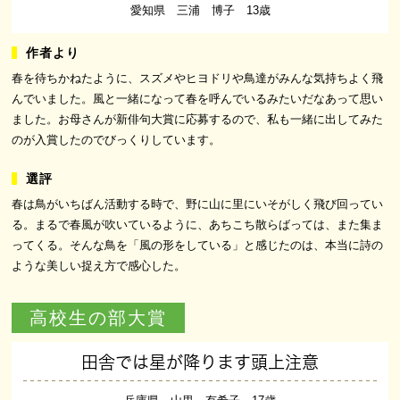
愛知県 三浦 博子 13歳
春を待ちかねたように、スズメやヒヨドリや鳥達がみんな気持ちよく飛
んでいました。風と一緒になって春を呼んでいるみたいだなあって思い
ました。お母さんが新俳句大賞に応募するので、私も一緒に出してみた
のが入賞したのでびっくりしています。
春は鳥がいちばん活動する時で、野に山に里にいそがしく飛び回ってい
る。まるで春風が吹いているように、あちこち散らばっては、また集ま
ってくる。そんな鳥を「風の形をしている」と感じたのは、本当に詩の
ような美しい捉え方で感心した。
高校生の部大賞
田舎では星が降ります頭上注意