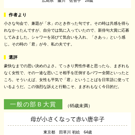
広島県 藤川 佐智子 28歳
小さな句会で、兼題が「水」のとき作った句です。その時は共感を得ら
れなかったんですが、自分では気に入っていたので、新俳句大賞に応募
してみました。シャワーを浴びて気合いを入れ、「さあっ」という感
じ。その時の「君」が今、私の夫です。
豪快なまでの思い決めのよさ。てっきり男性作者と思ったら、まぎれも
なく女性で、その一途な思いこそ相手を圧倒するパワー全開といったと
ころ。そういえば、女性も平気で「君」ということばを日常語に使って
いるようだ。この強烈な訴えと行動こそ、まぎれもなく今日的だ。
一般の部Ｂ大賞
（65歳未満）
母が小さくなって赤い唐辛子
東京都 田草川 初絵 64歳