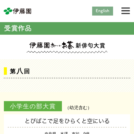
八
第
回
小学生の部大賞
（幼児含む）
とびばこで足をひらくと空にいる
奈良県 木澤 有祐 9歳