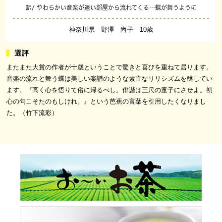
訳/ やわらかい音楽が遠い部屋から流れてくる…蝶が舞うように
神奈川県 野澤 尚子 10歳
またまた大賞の作者が十歳ということで驚きと喜びを重ねて居ります。
音楽の流れと舞う蝶は美しい楽譜のような素直なリリシズムを醸してい
ます。『高く心を悟りて俗に帰るべし。俳諧は三尺の童子にさせよ。初
心の句こそたのもしけれ。』という芭蕉の言葉を引用したくなりまし
た。（竹下流彩）