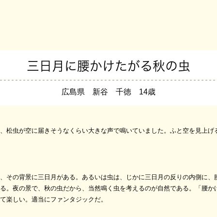
三日月に腰かけたがる秋の虫
広島県 新谷 千徳 14歳
、松虫が空に届きそうなくらい大きな声で鳴いていました。ふと空を見上げ
、その背景に三日月がある。あるいは虫は、じかに三日月の反りの内側に、
る。夜の景で、秋の虫だから、当然鳴く虫を考えるのが自然である。「腰か
て楽しい。適当にファンタジックだ。