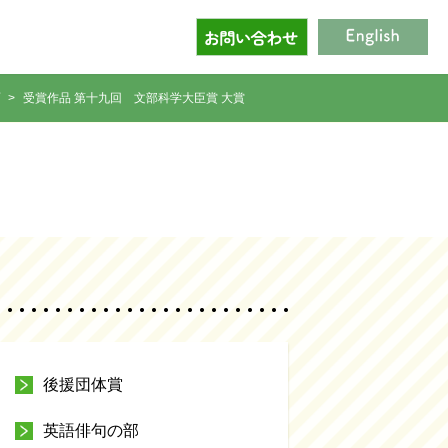
受賞作品 第十九回
文部科学大臣賞 大賞
後援団体賞
英語俳句の部