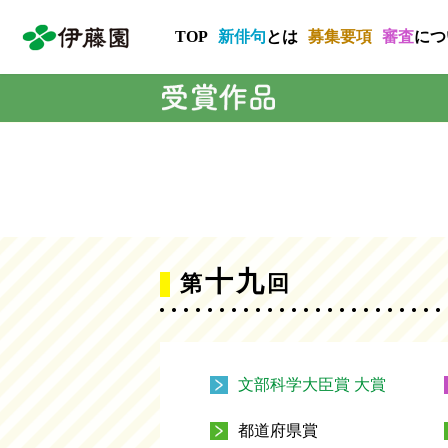
TOP
新俳句
とは
募集要項
審査
につ
十九
第
回
文部科学大臣賞 大賞
都道府県賞