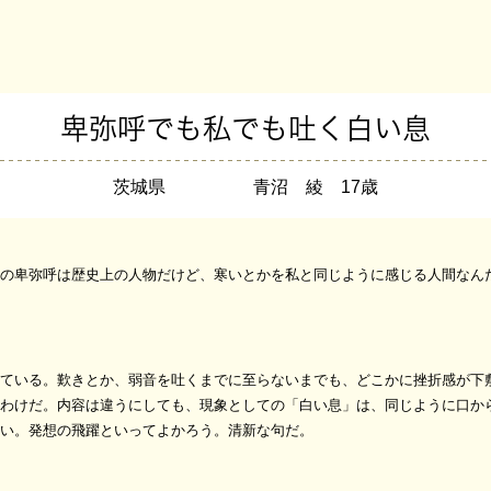
卑弥呼でも私でも吐く白い息
茨城県 青沼 綾 17歳
の卑弥呼は歴史上の人物だけど、寒いとかを私と同じように感じる人間なん
ている。歎きとか、弱音を吐くまでに至らないまでも、どこかに挫折感が下
わけだ。内容は違うにしても、現象としての「白い息」は、同じように口か
い。発想の飛躍といってよかろう。清新な句だ。