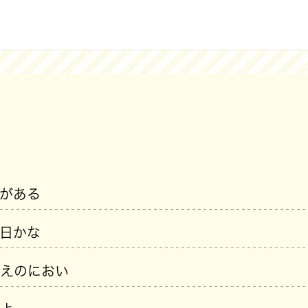
がある
日かな
えのにおい