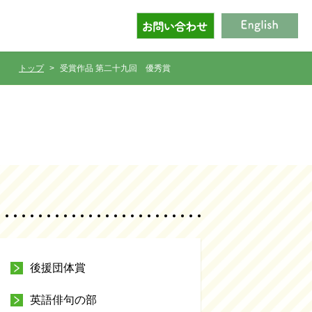
トップ
受賞作品 第二十九回
優秀賞
後援団体賞
英語俳句の部