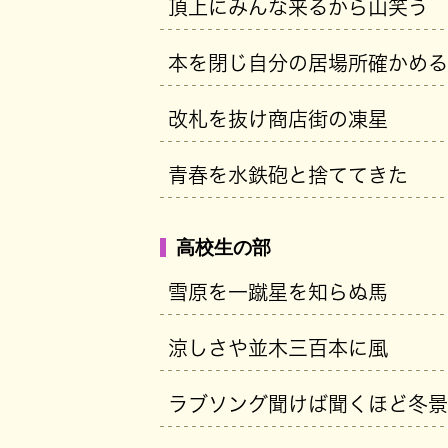
頂上にみんな来るから山笑う
本を閉じ自分の居場所確かめる
改札を抜け商店街の凍星
青春を水鉄砲と捨ててきた
高校生の部
雪原を一蹴星を知らぬ馬
涼しさや並木三百本に風
ラブソング聞けば聞くほど冬景