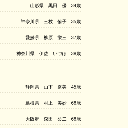
山形県 黒田 優 34歳
神奈川県 三枝 侑子 35歳
愛媛県 柳原 栄三 37歳
神奈川県 伊佐 いづほ 38歳
静岡県 山下 奈美 45歳
島根県 村上 美妙 68歳
大阪府 森田 公二 68歳