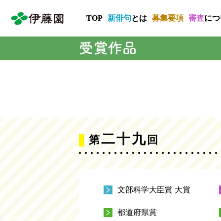
TOP
新俳句
とは
募集要項
審査
につ
二十九
第
回
文部科学大臣賞 大賞
都道府県賞