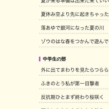
夏が来る準備は出来た来ていい
夏休み空より先に起きちゃった
落あゆで銀河になった夏の川
ゾウのはな春をつかんで遊んで
中学生の部
外に出てまわりを見たらつらら
ふきのとう私が第一目撃者
反抗期ひとまず終わり桜咲く