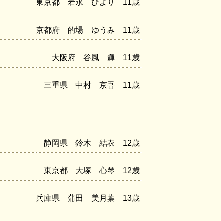
東京都 岩永 ひより 11歳
京都府 的場 ゆうみ 11歳
大阪府 谷風 輝 11歳
三重県 中村 京吾 11歳
静岡県 鈴木 結衣 12歳
東京都 大塚 心琴 12歳
兵庫県 蒲田 美月葉 13歳