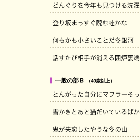
どんぐりを今年も見つける洗濯
登り坂まっすぐ睨む蛙かな
何もかも小さいことだ冬銀河
話すたび相手が消える囲炉裏端
一般の部Ｂ
（40歳以上）
とんがった自分にマフラーそっ
雪かきとあと猫だいているばか
鬼が失恋したやうな冬の山