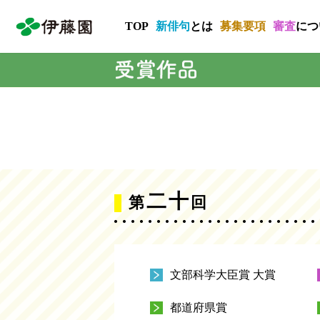
TOP
新俳句
とは
募集要項
審査
につ
二十
第
回
文部科学大臣賞 大賞
都道府県賞