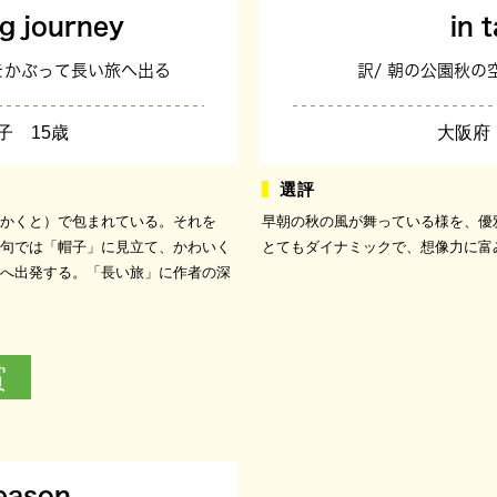
ng journey
in t
子をかぶって長い旅へ出る
訳/ 朝の公園秋
子 15歳
大阪府
かくと）で包まれている。それを
早朝の秋の風が舞っている様を、優
句では「帽子」に見立て、かわいく
とてもダイナミックで、想像力に富
へ出発する。「長い旅」に作者の深
賞
season