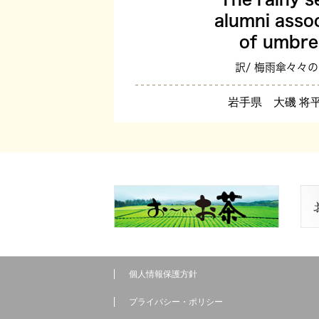
alumni assoc
of umbre
訳/ 梅雨傘々々
岩手県 大磯 将平
個人情報保護方針
プライバシー・ポリシー