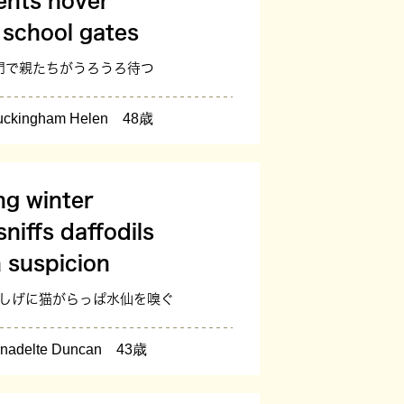
ents hover
 school gates
校門で親たちがうろうろ待つ
ingham Helen 48歳
ng winter
sniffs daffodils
h suspicion
かしげに猫がらっぱ水仙を嗅ぐ
adelte Duncan 43歳