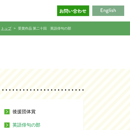
トップ
受賞作品 第二十回
英語俳句の部
後援団体賞
英語俳句の部