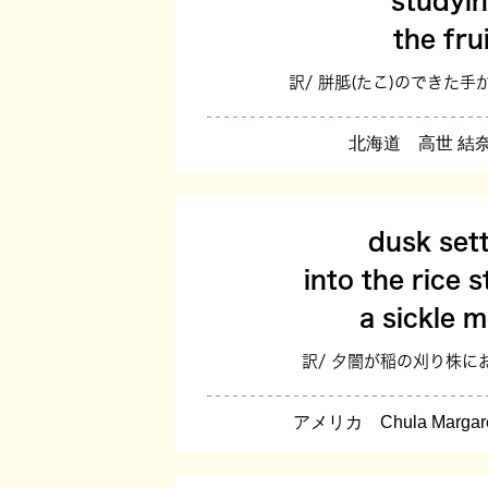
studyi
the fru
訳/ 胼胝(たこ)のできた
北海道 高世 結奈
dusk sett
into the rice 
a sickle 
訳/ 夕闇が稲の刈り株に
アメリカ Chula Margar