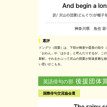
And begin a lo
訳/ 沢山の団栗(どんぐり)が帽
神奈川県 魚住 容
ドングリ（団栗）は、下部が椀形や皿形の殻斗（
「おわん」や「はかま」と呼んだりするが、この
新鮮。それをかぶって沢山の団栗が前途多難な旅
い思いがこもる。
後援団体
英語俳句の部
国際俳句交流協会選
The rainy 