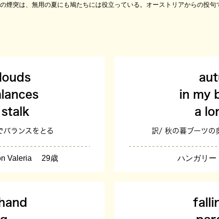
の煙突は、無用の夏にも鳩たちには役立っている。オーストリアからの投句
clouds
au
alances
in my 
stalk
a lo
でバランスをとる
訳/ 秋の暮ブーツの
 Valeria 29歳
ハンガリー B
 hand
fall