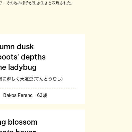
で、その地の様子が生き生きと表現された。
tumn dusk
boots' depths
ne ladybug
奥に淋しく天道虫(てんとうむし)
akos Ferenc 63歳
ing blossom