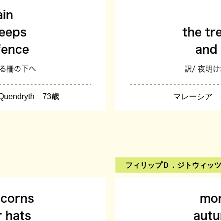
ain
reeps
the tre
fence
and 
よる柵の下へ
訳/ 夜明
endryth 73歳
マレーシア Ch
フィリップＤ．ジトウィッ
acorns
mor
r hats
autu