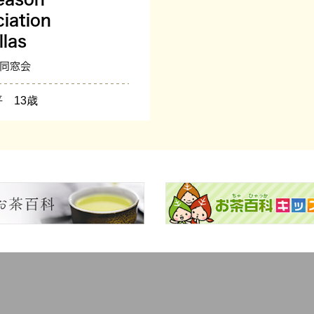
iation
llas
の同窓会
 13歳