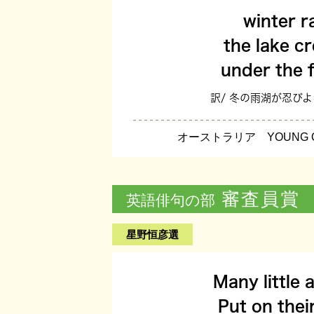
winter r
the lake c
under the 
訳/ 冬の雨湖が忍び
オーストラリア YOUNG Qu
審査員賞
英語俳句の部
星野恒彦選
Many little 
Put on thei