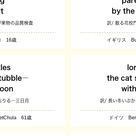
ng
par
it
by the
手が果物の品質検査
訳/ 散る花
 16歳
イギリス Buck
les
lo
stubble―
the cat 
moon
wit
おりる―三日月
訳/ 長い冬いぶ
etChula 61歳
ドイツ Bern