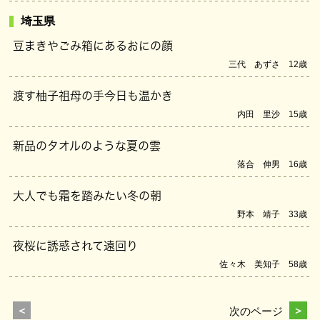
埼玉県
豆まきやごみ箱にあるおにの顔
三代 あずさ 12歳
渡す柚子祖母の手今日も温かき
内田 里沙 15歳
新品のタオルのような夏の雲
落合 伸男 16歳
大人でも霜を踏みたい冬の朝
野本 靖子 33歳
夜桜に誘惑されて遠回り
佐々木 美知子 58歳
＜
次のページ
＞