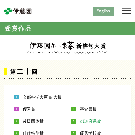
二十
第
回
文部科学大臣賞 大賞
優秀賞
審査員賞
後援団体賞
都道府県賞
佳作特別賞
優秀学校賞