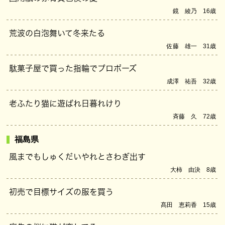
鏡 綾乃 16歳
荒波の白泡舞いて冬来たる
佐藤 雄一 31歳
駄菓子屋で買った指輪でプロポーズ
成澤 祐吾 32歳
老ふたり猫に遊ばれ日暮れけり
斉藤 久 72歳
福島県
風までもしゅくだいやれとさわぎ出す
大柿 由決 8歳
初売で目標サイズの服を買う
髙田 恵莉香 15歳