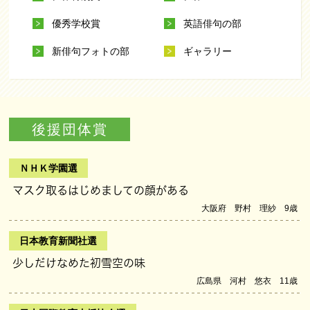
優秀学校賞
英語俳句の部
新俳句フォトの部
ギャラリー
後援団体賞
ＮＨＫ学園選
マスク取るはじめましての顔がある
大阪府 野村 理紗 9歳
日本教育新聞社選
少しだけなめた初雪空の味
広島県 河村 悠衣 11歳