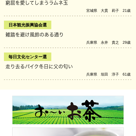
窮屈を愛してしまうラムネ玉
宮城県 大貫 莉子 21歳
日本観光振興協会選
雑踏を避け風鈴のある通り
兵庫県 永井 貴之 29歳
毎日文化センター選
走り去るバイク冬日に父の匂い
兵庫県 垣田 淳子 61歳