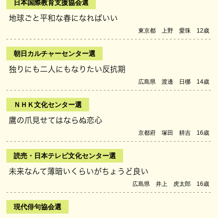
日本国際教育支援協会選
地球ごと平和な春になればいい
東京都 上野 愛珠 12歳
朝日カルチャーセンター選
独りにも二人にもなりたい反抗期
広島県 渡邊 日梛 14歳
ＮＨＫ文化センター選
鷹の爪見せてはならぬ恋心
京都府 塚田 耕吉 16歳
読売・日本テレビ文化センター選
未来なんて薄暗いくらいがちょうど良い
広島県 井上 虎太郎 16歳
現代俳句協会選