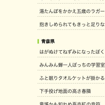
湯たんぽをかかえ五歳のラガー
抱きしめられてもきっと足りな
青森県
はがぬけてねずみになったぼく
みんみん蝉一人ぼっちの学習室
ふと眠りタオルケットが掛かる
下手投げ地面の高さ春隣
童謠かも知れぬ吾亦紅の音符