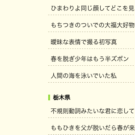
ひまわりよ同じ顔してどこを見
もちつきのついでの大福大好物
曖昧な表情で撮る初写真
春を脱ぎ少年はもう半ズボン
人間の海を泳いでいた私
栃木県
不規則動詞みたいな君に恋して
ももひきを父が脱いだら春が来