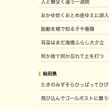
人と蝉全く違う一週間
おかゆ炊くおとめ座ゆえに卵入
胎動を頬で知る子や春隣
耳朶はまだ海憶ふらし大夕立
何か捨て何か忘れて土を打つ
秋田県
たきのみずそらひっぱってひび
飛び込んでゴールポストに舞う