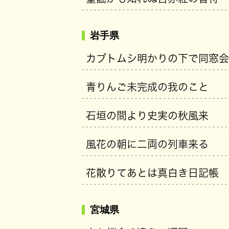
岩手県
カブトムシ明かりの下で同窓会
青りんご未完成の我のこと
石垣の間より史実の秋風来
風花の朝に二両の列車来る
花散りてあとは真白き日記帳
宮城県