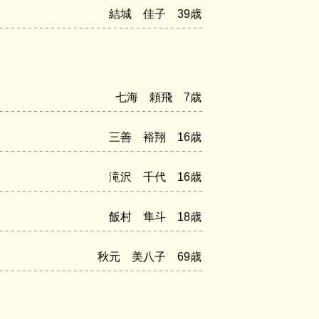
結城 佳子 39歳
七海 頼飛 7歳
三善 裕翔 16歳
滝沢 千代 16歳
飯村 隼斗 18歳
秋元 美八子 69歳