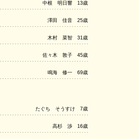
中根 明日響 13歳
澤田 佳音 25歳
木村 菜智 31歳
佐々木 敦子 45歳
鳴海 修一 69歳
たぐち そうすけ 7歳
高杉 渉 16歳