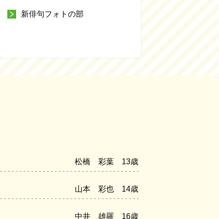
新俳句フォトの部
松橋 彩葉 13歳
山本 彩也 14歳
中井 雄羅 16歳