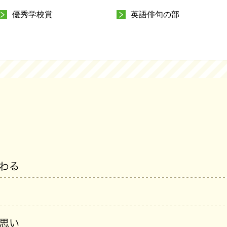
優秀学校賞
英語俳句の部
わる
思い