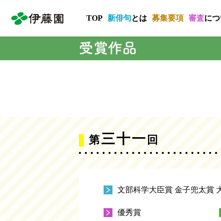
TOP
新俳句
とは
募集要項
審査
につ
三十一
第
回
文部科学大臣賞 金子兜太賞 
優秀賞