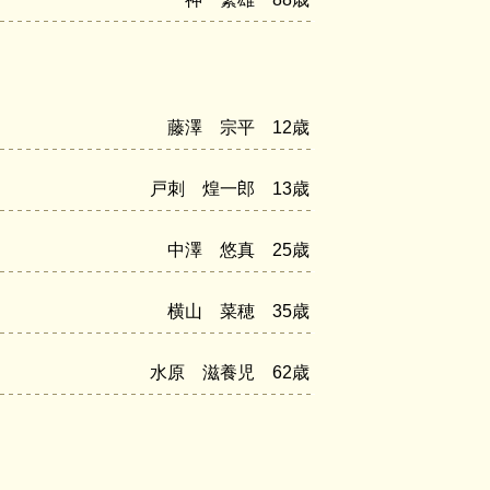
藤澤 宗平 12歳
戸刺 煌一郎 13歳
中澤 悠真 25歳
横山 菜穂 35歳
水原 滋養児 62歳