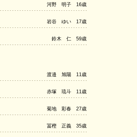
河野 明子 16歳
岩谷 ゆい 17歳
鈴木 仁 59歳
渡邉 旭陽 11歳
赤塚 琉斗 11歳
菊地 彩春 27歳
冨樫 正義 35歳