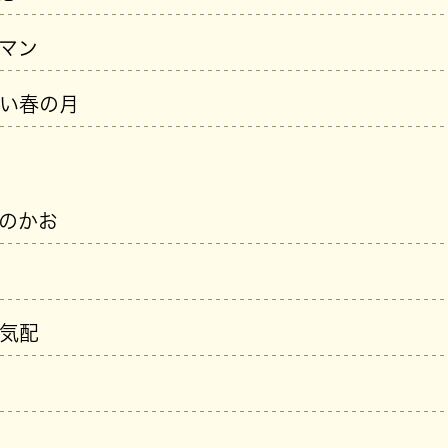
マン
い春の月
のかお
気配