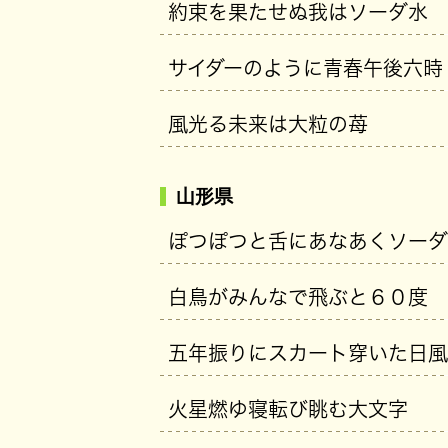
約束を果たせぬ我はソーダ水
サイダーのように青春午後六時
風光る未来は大粒の苺
山形県
ぽつぽつと舌にあなあくソーダ
白鳥がみんなで飛ぶと６０度
五年振りにスカート穿いた日風
火星燃ゆ寝転び眺む大文字