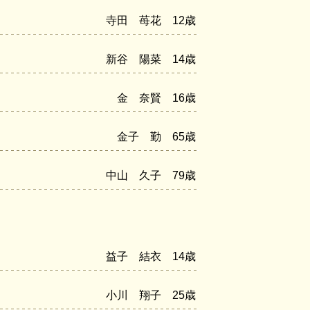
寺田 苺花 12歳
新谷 陽菜 14歳
金 奈賢 16歳
金子 勤 65歳
中山 久子 79歳
益子 結衣 14歳
小川 翔子 25歳