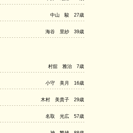
中山 駿 27歳
海谷 里紗 39歳
村舘 雅治 7歳
小守 美月 16歳
木村 美貴子 29歳
名取 光広 57歳
神 繁雄 88歳