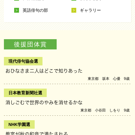
英語俳句の部
ギャラリー
後援団体賞
現代俳句協会選
おひなさま二人はどこで知りあった
東京都 坂本 心優 9歳
日本教育新聞社選
消しごむで世界のやみを消せるかな
東京都 小谷田 しをり 9歳
NHK学園選
教室が秋の和音で満たされる