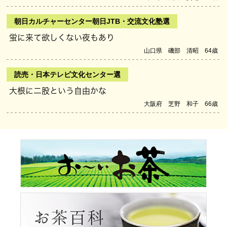
朝日カルチャーセンター朝日JTB・交流文化塾選
蛍に来て欲しくない夜もあり
山口県 磯部 清昭 64歳
読売・日本テレビ文化センター選
大根に二股という自由かな
大阪府 芝野 和子 66歳