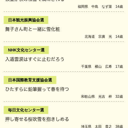
福岡県 中島 なず菜 14歳
日本観光振興協会選
舞子さん町と一緒に雪化粧
北海道 宗廣 光 14歳
NHK文化センター選
入道雲涙はすぐに止むだろう
千葉県 横山 広希 17歳
日本国際教育支援協会選
ひたすらに鉛筆握って春を待つ
和歌山県 光吉 梓 32歳
毎日文化センター選
押し寄せる桜吹雪を抱きしめる
埼玉県 太田 貴之 38歳