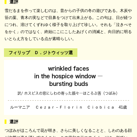
雪だるまを作って楽しむのは、昔からの子供の冬の遊びである。木炭や
笹の葉、青木の実などで目鼻をつけて出来上がる。この句は、日が経つ
につれ、溶けてくずれゆく様子を取り上げて珍しい。それも「泣きべそ
をかく」のではなく、終始にこにこしたあげくの消滅と、向日的に明る
いとらえ方をしている点が素晴らしい。
フィリップ Ｄ．ジトウィッツ選
wrinkled faces
in the hospice window ―
bursting buds
訳/ ホスピスの窓にしわの寄った顔々―ほころぶ莟（つぼみ）
ルーマニア Ｃｅｚａｒ－Ｆｌｏｒｉｎ Ｃｉｏｂｉｃａ 41歳
つぼみがほころんで花が咲き、さらに美しくなることと、しわのある顔