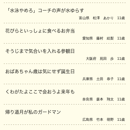
「水泳やめろ」コーチの声が水ゆらす
富山県 松澤 あかり 11歳
花びらといっしょに食べるお弁当
愛知県 藤村 絵梨 11歳
そうじまで気合いを入れる参観日
大阪府 苑田 歩 11歳
おばあちゃん歳は気にせず誕生日
兵庫県 土田 恭子 11歳
くわがたよここで会おうよ来年も
奈良県 森本 翔太 11歳
帰り道月が私のガードマン
広島県 竹本 萌野 11歳