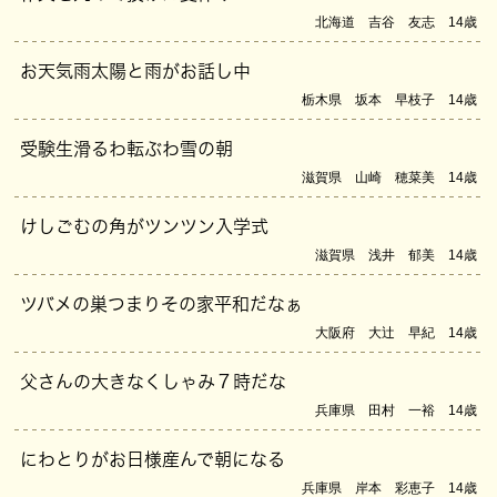
北海道 吉谷 友志 14歳
お天気雨太陽と雨がお話し中
栃木県 坂本 早枝子 14歳
受験生滑るわ転ぶわ雪の朝
滋賀県 山崎 穂菜美 14歳
けしごむの角がツンツン入学式
滋賀県 浅井 郁美 14歳
ツバメの巣つまりその家平和だなぁ
大阪府 大辻 早紀 14歳
父さんの大きなくしゃみ７時だな
兵庫県 田村 一裕 14歳
にわとりがお日様産んで朝になる
兵庫県 岸本 彩恵子 14歳