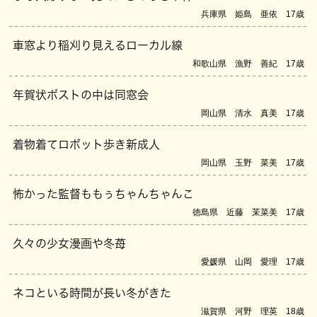
兵庫県 姫島 亜依 17歳
車窓より稲刈り見えるローカル線
和歌山県 漁野 善紀 17歳
年賀状ポストの中は同窓会
岡山県 清水 真美 17歳
着物着てロボット歩き新成人
岡山県 玉野 菜美 17歳
怖かった監督ももぅちゃんちゃんこ
徳島県 近藤 茉菜美 17歳
久々の少女漫画や冬苺
愛媛県 山岡 愛理 17歳
ネコといる時間が長い冬がきた
滋賀県 河野 理英 18歳