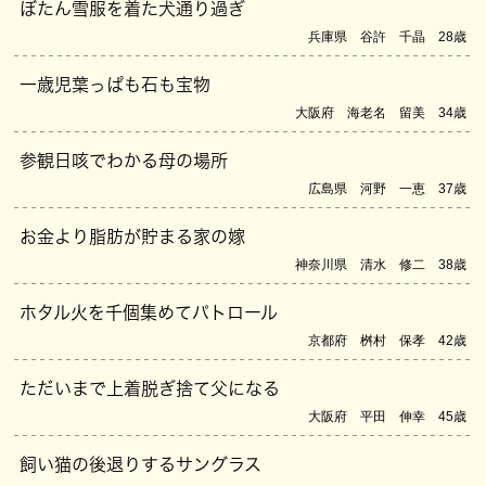
ぼたん雪服を着た犬通り過ぎ
兵庫県 谷許 千晶 28歳
一歳児葉っぱも石も宝物
大阪府 海老名 留美 34歳
参観日咳でわかる母の場所
広島県 河野 一恵 37歳
お金より脂肪が貯まる家の嫁
神奈川県 清水 修二 38歳
ホタル火を千個集めてパトロール
京都府 桝村 保孝 42歳
ただいまで上着脱ぎ捨て父になる
大阪府 平田 伸幸 45歳
飼い猫の後退りするサングラス