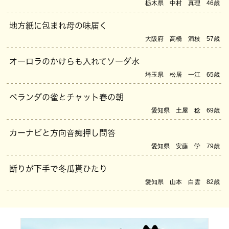
栃木県 中村 真理 46歳
地方紙に包まれ母の味届く
大阪府 高橋 満枝 57歳
オーロラのかけらも入れてソーダ水
埼玉県 松居 一江 65歳
ベランダの雀とチャット春の朝
愛知県 土屋 稔 69歳
カーナビと方向音痴押し問答
愛知県 安藤 学 79歳
断りが下手で冬瓜貰ひたり
愛知県 山本 白雲 82歳