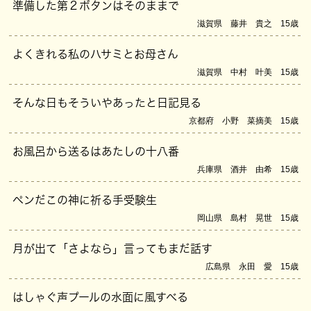
準備した第２ボタンはそのままで
滋賀県 藤井 貴之 15歳
よくきれる私のハサミとお母さん
滋賀県 中村 叶美 15歳
そんな日もそういやあったと日記見る
京都府 小野 菜摘美 15歳
お風呂から送るはあたしの十八番
兵庫県 酒井 由希 15歳
ペンだこの神に祈る手受験生
岡山県 島村 晃世 15歳
月が出て「さよなら」言ってもまだ話す
広島県 永田 愛 15歳
はしゃぐ声プールの水面に風すべる