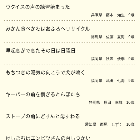
ウグイスの声の練習始まった
兵庫県 藤本 知生 9歳
みかん食べかわはおふろへリサイクル
徳島県 佐藤 夏海 9歳
早起きができたその日は日曜日
福岡県 秋沢 優季 9歳
もちつきの湯気の向こうで犬が鳴く
福岡県 武田 七海 9歳
キーパーの前を横ぎるとんぼたち
静岡県 原田 幸輝 10歳
ストーブの前にどすんと母すわる
愛知県 西尾 しずく 10歳
けしごむはエンピツさんの召しつかい