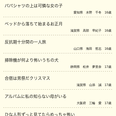
ババシャツの上は可憐な女の子
愛知県 水野 千冬 16歳
ベッドから落ちて始まるお正月
滋賀県 高部 早紀子 16歳
反抗期十分間の一人旅
山口県 海田 哲志 16歳
掃除機が何より怖いうちの犬
静岡県 松井 夢里奈 17歳
合宿は男祭だクリスマス
滋賀県 山添 誠 17歳
アルバムに私の知らない母がいる
大阪府 三輪 愛 17歳
ひな人形ずっと見てたらめっちゃ怖い