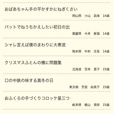
おばあちゃん手の平かすかにねぎくさい
岡山県 小山 凪海 14歳
バットでねうちかえしたい初日の出
愛媛県 今井 家蔵 14歳
シャレ言えば僕のまわりに大寒波
熊本県 中村 庄吾 14歳
クリスマスふとんの横に問題集
北海道 宮本 貴子 15歳
口の中鉄の味する真冬の日
東京都 芳賀 由美子 15歳
おふくろの手づくりコロッケ星三つ
岐阜県 横山 美咲 15歳