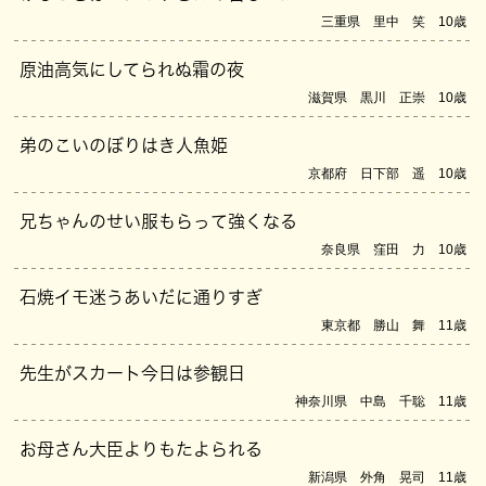
三重県 里中 笑 10歳
原油高気にしてられぬ霜の夜
滋賀県 黒川 正崇 10歳
弟のこいのぼりはき人魚姫
京都府 日下部 遥 10歳
兄ちゃんのせい服もらって強くなる
奈良県 窪田 力 10歳
石焼イモ迷うあいだに通りすぎ
東京都 勝山 舞 11歳
先生がスカート今日は参観日
神奈川県 中島 千聡 11歳
お母さん大臣よりもたよられる
新潟県 外角 晃司 11歳