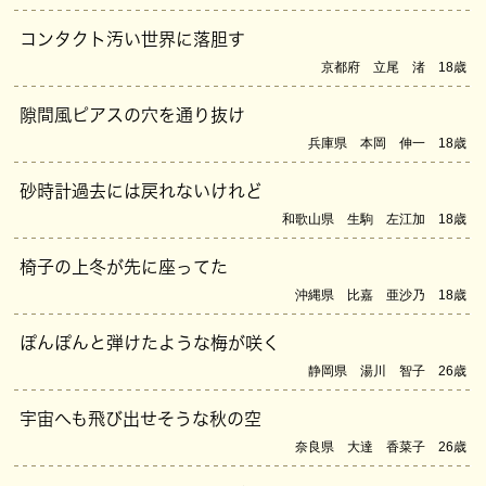
コンタクト汚い世界に落胆す
京都府 立尾 渚 18歳
隙間風ピアスの穴を通り抜け
兵庫県 本岡 伸一 18歳
砂時計過去には戻れないけれど
和歌山県 生駒 左江加 18歳
椅子の上冬が先に座ってた
沖縄県 比嘉 亜沙乃 18歳
ぽんぽんと弾けたような梅が咲く
静岡県 湯川 智子 26歳
宇宙へも飛び出せそうな秋の空
奈良県 大達 香菜子 26歳