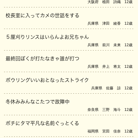
大阪府 植田 詩織 12歳
校長室に入ってカメの世話をする
兵庫県 津田 綾香 12歳
５厘刈りリンスはいらんよお兄ちゃん
兵庫県 前川 未来 12歳
最終回ぼくが打たなきゃ誰が打つ
兵庫県 井上 将太 12歳
ボウリングいいおとなったストライク
兵庫県 佐藤 諒 12歳
冬休みみんなこたつで故障中
奈良県 三野 海斗 12歳
ポチにタマ平凡な名前ぐっとくる
福岡県 宮田 佳奈 12歳