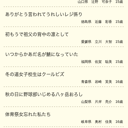
山口県 辻野 可奈子 15歳
ありがとう言われてうれしいレジ係り
徳島県 近藤 彩香 15歳
初もうで祖父の背中の凛として
愛媛県 立川 大智 15歳
いつからかあだ名が鯖になっていた
福岡県 佐賀 聡美 15歳
冬の道女子校生はクールビズ
青森県 岩崎 芙美 16歳
秋の日に野球部いじめる八ヶ岳おろし
山梨県 片岸 亮介 16歳
体育祭女忘れた私たち
岐阜県 奥村 佳美 16歳