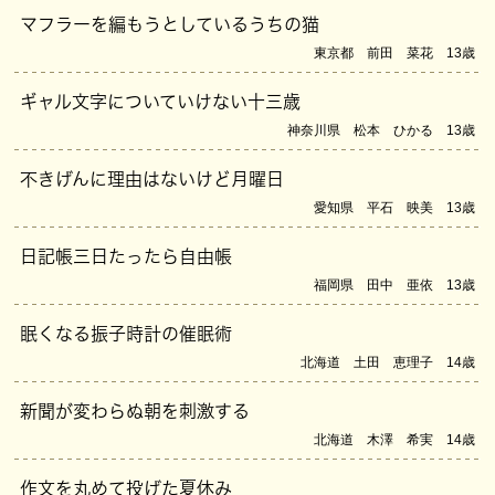
マフラーを編もうとしているうちの猫
東京都 前田 菜花 13歳
ギャル文字についていけない十三歳
神奈川県 松本 ひかる 13歳
不きげんに理由はないけど月曜日
愛知県 平石 映美 13歳
日記帳三日たったら自由帳
福岡県 田中 亜依 13歳
眠くなる振子時計の催眠術
北海道 土田 恵理子 14歳
新聞が変わらぬ朝を刺激する
北海道 木澤 希実 14歳
作文を丸めて投げた夏休み