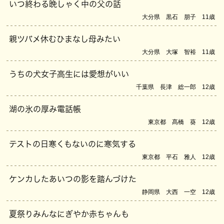
いつ終わる晩しゃく中の父の話
大分県 黒石 朋子 11歳
親ツバメ休むひまなし母みたい
大分県 大塚 智裕 11歳
うちの犬女子高生には愛想がいい
千葉県 長津 総一郎 12歳
湖の氷の厚み電話帳
東京都 髙橋 葵 12歳
テストの日寒くもないのに寒気する
東京都 平石 雅人 12歳
ケンカしたあいつの影を踏んづけた
静岡県 大西 一空 12歳
夏祭りみんなにぎやか赤ちゃんも