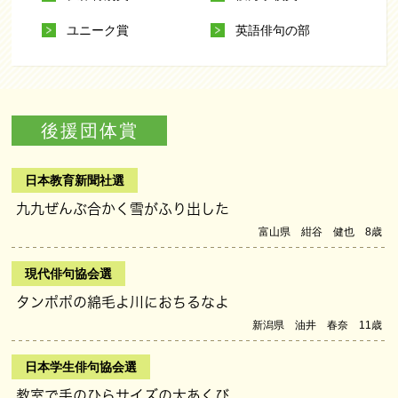
ユニーク賞
英語俳句の部
後援団体賞
日本教育新聞社選
九九ぜんぶ合かく雪がふり出した
富山県 紺谷 健也 8歳
現代俳句協会選
タンポポの綿毛よ川におちるなよ
新潟県 油井 春奈 11歳
日本学生俳句協会選
教室で手のひらサイズの大あくび