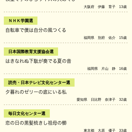
大阪府 伊藤 育子 13歳
ＮＨＫ学園選
自転車で僕は自分の風つくる
福岡県 別府 佑介 15歳
日本国際教育支援協会選
はきなれぬ下駄が奏でる夏の音
福岡県 片山 静 16歳
読売・日本テレビ文化センター選
夕暮れのゼリーの底にいる私
愛知県 日比野 奈津子 32歳
毎日文化センター選
恋の日の黒髪梳きし祖母の櫛
東京都 大原 優子 33歳