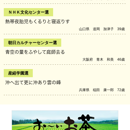
ＮＨＫ文化センター選
熱帯夜胎児もくるりと寝返りす
山口県 道岡 加津子 39歳
朝日カルチャーセンター選
青空の量をふやして庭師去る
大阪府 青木 和美 46歳
産経学園選
沖へ出て更に沖あり雲の峰
兵庫県 稲田 康一郎 72歳