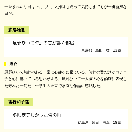
一番きれいな日は正月元旦、大掃除も終って気持ちまでもが一番新鮮な
日だ。
森澄雄選
風邪ひいて時計の音が響く部屋
東京都 烏山 栞 13歳
風邪ひいて時計のある一室に心静かに寝ている。時計の音だけがコチコ
チと心に響いている思いがする。風邪ひいて一人寝の心を的確に表現し
た秀れた一句だ。中学生の正直で素直な作品に感銘した。
吉行和子選
冬限定美しかった僕の町
福島県 蛭田 浩章 18歳