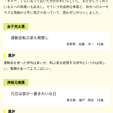
「キャー」くらい言っておいた方がかわいらしいし、おどかしてくれて
いる人への気遣いもあるし。そういう社会的な体面と、自分へのユーモ
ラスな視線が上手に混ざり合っていて、思わずにやりとしました。
金子兜太選
運動会転ぶ姿も絶賛し
長野県 佐藤 洋一 41歳
運動会を使った俳句は多いが、転ぶ姿を絶賛する俳句というのは珍し
い。愛嬌があってよろこばしい。
津根元潮選
元旦は家が一番きれいな日
東京都 瀬戸 萌未 16歳