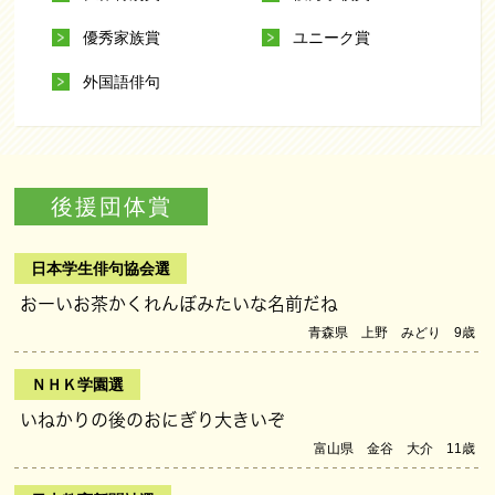
優秀家族賞
ユニーク賞
外国語俳句
後援団体賞
日本学生俳句協会選
おーいお茶かくれんぼみたいな名前だね
青森県 上野 みどり 9歳
ＮＨＫ学園選
いねかりの後のおにぎり大きいぞ
富山県 金谷 大介 11歳