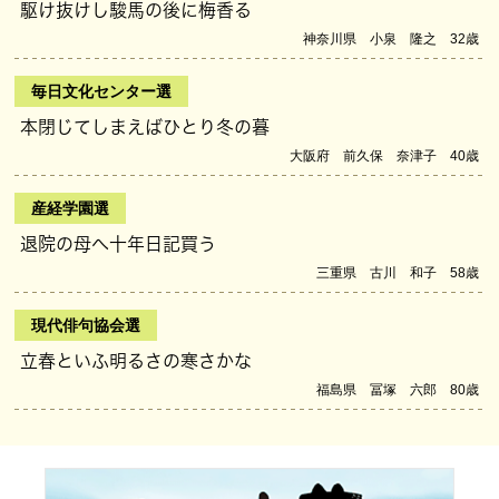
駆け抜けし駿馬の後に梅香る
神奈川県 小泉 隆之 32歳
毎日文化センター選
本閉じてしまえばひとり冬の暮
大阪府 前久保 奈津子 40歳
産経学園選
退院の母へ十年日記買う
三重県 古川 和子 58歳
現代俳句協会選
立春といふ明るさの寒さかな
福島県 冨塚 六郎 80歳