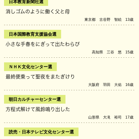
日本教育新聞社選
消しゴムのように働く父と母
東京都 古谷野 智絵 13歳
日本国際教育支援協会選
小さな手春をにぎって出たわらび
高知県 三谷 悠 15歳
ＮＨＫ文化センター選
最終便乗って聖夜をまたぎけり
大阪府 羽田 大佑 16歳
朝日カルチャーセンター選
方程式解けて風鈴鳴り出した
山形県 大滝 裕司 17歳
読売・日本テレビ文化センター選