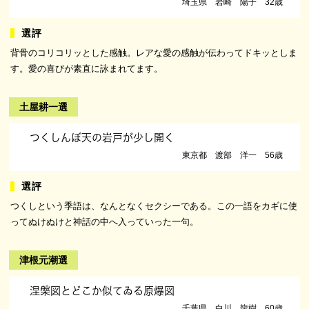
埼玉県 岩崎 陽子 32歳
背骨のコリコリッとした感触。レアな愛の感触が伝わってドキッとしま
す。愛の喜びが素直に詠まれてます。
土屋耕一選
つくしんぼ天の岩戸が少し開く
東京都 渡部 洋一 56歳
つくしという季語は、なんとなくセクシーである。この一語をカギに使
ってぬけぬけと神話の中へ入っていった一句。
津根元潮選
涅槃図とどこか似てゐる原爆図
千葉県 白川 龍樹 60歳