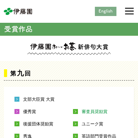
九
第
回
文部大臣賞 大賞
優秀賞
審査員奨励賞
後援団体奨励賞
ユニーク賞
秀逸
英語部門受賞作品