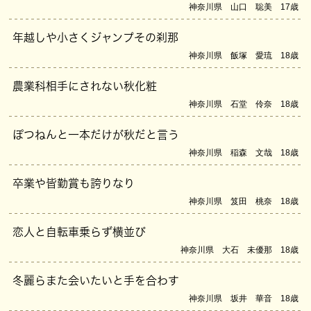
神奈川県 山口 聡美 17歳
年越しや小さくジャンプその刹那
神奈川県 飯塚 愛琉 18歳
農業科相手にされない秋化粧
神奈川県 石堂 伶奈 18歳
ぽつねんと一本だけが秋だと言う
神奈川県 稲森 文哉 18歳
卒業や皆勤賞も誇りなり
神奈川県 笈田 桃奈 18歳
恋人と自転車乗らず横並び
神奈川県 大石 未優那 18歳
冬麗らまた会いたいと手を合わす
神奈川県 坂井 華音 18歳