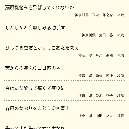
扇風機悩みを飛ばしてくれないか
神奈川県 玉城 隼之介 18歳
しんしんと海風しみる助手席
神奈川県 角田 葵 18歳
ひっつき虫友とかけっこあたたまる
神奈川県 峰岸 果穂 18歳
天からの迎えの西日窓のネコ
神奈川県 高橋 陸斗 18歳
今はただ酔って痛くて夜桜に
神奈川県 鈴木 柊子 19歳
春風のかおりをまとう逆さ富士
神奈川県 山田 悠太 19歳
失ってまた失って枯れ木かな