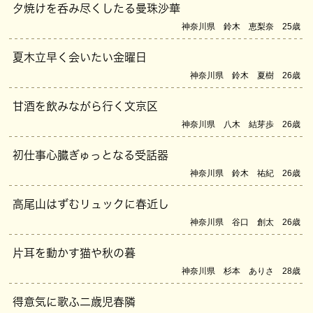
夕焼けを呑み尽くしたる曼珠沙華
神奈川県 鈴木 恵梨奈 25歳
夏木立早く会いたい金曜日
神奈川県 鈴木 夏樹 26歳
甘酒を飲みながら行く文京区
神奈川県 八木 結芽歩 26歳
初仕事心臓ぎゅっとなる受話器
神奈川県 鈴木 祐紀 26歳
高尾山はずむリュックに春近し
神奈川県 谷口 創太 26歳
片耳を動かす猫や秋の暮
神奈川県 杉本 ありさ 28歳
得意気に歌ふ二歳児春隣