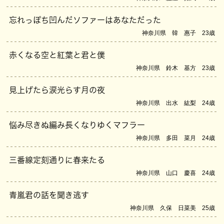
忘れっぽち凹んだソファーはあなただった
神奈川県 韓 惠子 23歳
赤くなる空と紅葉と君と僕
神奈川県 鈴木 基方 23歳
見上げたら涙光らす月の夜
神奈川県 出水 紘梨 24歳
悩み尽きぬ編み長くなりゆくマフラー
神奈川県 多田 菜月 24歳
三番線定刻通りに春来たる
神奈川県 山口 慶喜 24歳
青嵐君の話を聞き逃す
神奈川県 久保 日菜美 25歳