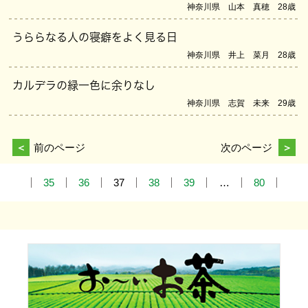
神奈川県 山本 真穂 28歳
うららなる人の寝癖をよく見る日
神奈川県 井上 菜月 28歳
カルデラの緑一色に余りなし
神奈川県 志賀 未来 29歳
＜
前のページ
次のページ
＞
35
36
37
38
39
…
80