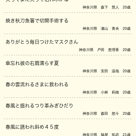
神奈川県 森下 慧人 20歳
焼き秋刀魚箸で切開手術する
神奈川県 瀬山 青央 20歳
ありがとう毎日つけたマスクさん
神奈川県 戸田 恵理香 20歳
傘忘れ彼の右肩濡らす夏
神奈川県 安田 温哉 20歳
春の雲流れるさまに救われる
神奈川県 小林 莉穂 20歳
春風と揺れるつり革みぎひだり
神奈川県 森田 悠斗 20歳
春風に誘われ斜め４５度
神奈川県 脇屋 拓武 21歳