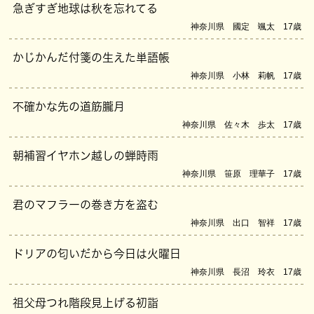
急ぎすぎ地球は秋を忘れてる
神奈川県 國定 颯太 17歳
かじかんだ付箋の生えた単語帳
神奈川県 小林 莉帆 17歳
不確かな先の道筋朧月
神奈川県 佐々木 歩太 17歳
朝補習イヤホン越しの蝉時雨
神奈川県 笹原 理華子 17歳
君のマフラーの巻き方を盗む
神奈川県 出口 智祥 17歳
ドリアの匂いだから今日は火曜日
神奈川県 長沼 玲衣 17歳
祖父母つれ階段見上げる初詣