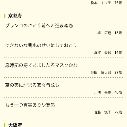
松本 トシ子 76歳
京都府
ブランコのごとく前へと進まぬ恋
椿 広翔 15歳
できないな香水のせいにしておこう
堀江 愛麗 16歳
歳時記の持てあましたるマスクかな
池田 慎太郎 37歳
草の実に埋まる家々皆眩し
川﨑 岳史 40歳
もう一つ真実ありや寒昴
佐藤 悦子 79歳
大阪府