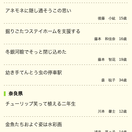
アネモネに隠し通そうこの思い
後藤 小紘 15歳
掘りごたつステイホームを支援する
藤本 和佳奈 16歳
冬銀河瞼でそっと閉じ込めた
藤本 智花 19歳
幼き手てんとう虫の停車駅
森 聡子 34歳
奈良県
チューリップ笑って植える二年生
川本 馨士 12歳
金魚たちおよぐ姿は水彩画