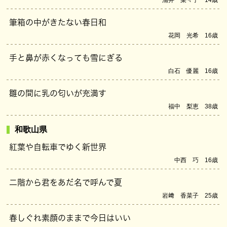
浦井 菜々子 14歳
筆箱の中がきたない春日和
花岡 光希 16歳
手と鼻が赤くなっても雪にぎる
白石 優麗 16歳
雛の間に乳の匂いが充満す
福中 梨恵 38歳
和歌山県
紅葉や自転車でゆく新世界
中西 巧 16歳
二階から君をあだ名で呼んで夏
岩﨑 香菜子 25歳
春しぐれ素顔のままで今日はいい