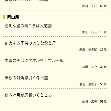
船越 正枝 59歳
岡山県
透明な壁の向こうは入道雲
井上 花音 13歳
花火する子供のような父と母
來海 笑多朗 17歳
木犀のそばにタオルを干すルール
植田 祐介 32歳
黒板の対角線引く冬日差
名合 恵理子 50歳
終点は月が尻餅つくところ
山根 広美 58歳