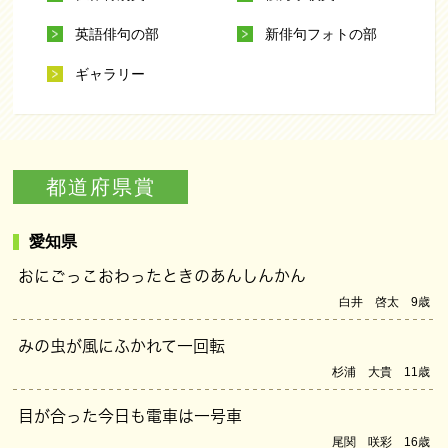
英語俳句の部
新俳句フォトの部
ギャラリー
都道府県賞
愛知県
おにごっこおわったときのあんしんかん
白井 啓太 9歳
みの虫が風にふかれて一回転
杉浦 大貴 11歳
目が合った今日も電車は一号車
尾関 咲彩 16歳