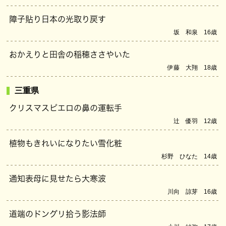
障子貼り日本の光取り戻す
坂 和泉 16歳
おかえりと田舎の稲穂ささやいた
伊藤 大翔 18歳
三重県
クリスマスピエロの鼻の運転手
辻 優羽 12歳
植物もきれいになりたい雪化粧
杉野 ひなた 14歳
通知表母に見せたら大寒波
川向 諒芽 16歳
道端のドングリ拾う影法師