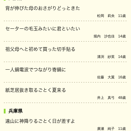
背が伸びた母のおさがりどっときた
松岡 莉央 11歳
セーターの毛玉みたいに君といたい
堀内 沙也佳 14歳
祖父母へと初めて買った切手貼る
溝渕 紗英 14歳
一人鍋電波でつながり寄鍋に
佐藤 大翼 16歳
紙芝居抜き取るごとく夏来る
井上 真弓 48歳
兵庫県
遠山に神降りるごとく日が差すよ
廣瀬 純子 11歳