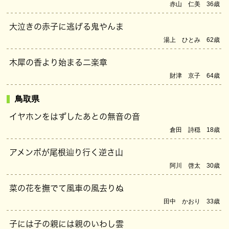
赤山 仁美 36歳
大泣きの赤子に逃げる鬼やんま
湯上 ひとみ 62歳
木犀の香より始まる二楽章
財津 京子 64歳
鳥取県
イヤホンをはずしたあとの無音の音
倉田 詩穏 18歳
アメンボが尾根辿り行く逆さ山
阿川 啓太 30歳
菜の花を撫でて風車の風去りぬ
田中 かおり 33歳
子には子の親には親のいわし雲