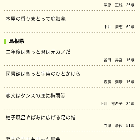
漆原 正雄 35歳
木犀の香りまとって庭談義
中井 康恵 62歳
島根県
二年後はきっと君は元カノだ
曽田 昇吾 16歳
図書館はきっと宇宙のひとかけら
森廣 満康 16歳
恋文はタンスの底に梅雨曇
上川 裕希子 34歳
柚子風呂やぱあに広げる足の指
寺津 豪佐 51歳
幕末の志士も走った鍵曲