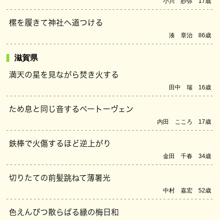
小川 紗弥 17歳
樏を履きて神社へ道つける
湊 章治 86歳
滋賀県
満天の星を見ながら焚き火する
田中 瑞 16歳
ため息と同じ音するベートーヴェン
内田 こころ 17歳
鉄棒で火傷するほど逆上がり
金田 千春 34歳
切りたての前髪跳ねて薄暑光
中村 嘉宏 52歳
色えんぴつ散らばる縁の梅日和