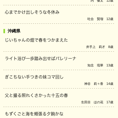
内 優太 12歳
心までかけ出しそうな冬休み
吐合 賢瑠 12歳
沖縄県
じいちゃんの畑で春をつかまえた
井手上 莉才 8歳
ライト浴び一歩踏み出せばバレリーナ
知念 琉華 13歳
ぎこちない手つきの妹コマ回し
神谷 莉々香 14歳
父と撮る照れくさかった十五の春
生田目 ほの花 17歳
もずくごと海を頬張る夕餉かな