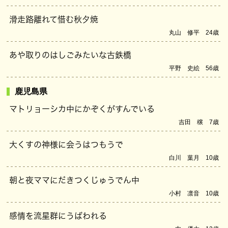
滑走路離れて惜む秋夕焼
丸山 修平 24歳
あや取りのはしごみたいな古鉄橋
平野 史絵 56歳
鹿児島県
マトリョーシカ中にかぞくがすんでいる
吉田 穣 7歳
大くすの神様に会うはつもうで
白川 葉月 10歳
朝と夜ママにだきつくじゅうでん中
小村 凛音 10歳
感情を流星群にうばわれる