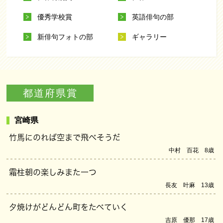
優秀学校賞
英語俳句の部
新俳句フォトの部
ギャラリー
都道府県賞
宮崎県
竹馬にのれば空まで飛べそうだ
中村 百花 8歳
霜柱朝の楽しみまた一つ
長友 叶麻 13歳
夕焼けがどんどん町をたべていく
吉原 優那 17歳