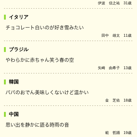
伊波 信之祐 31歳
イタリア
チョコレート白いのが好き雪みたい
田中 雄太 11歳
ブラジル
やわらかに赤ちゃん笑う春の空
矢崎 由希子 13歳
韓国
パパのおでん美味しくないけど温かい
金 芝佑 18歳
中国
思い出を静かに語る時雨の音
範 哲踊 19歳