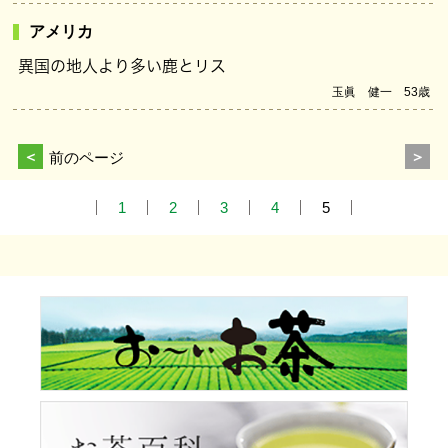
アメリカ
異国の地人より多い鹿とリス
玉眞 健一 53歳
＜
前のページ
＞
1
2
3
4
5